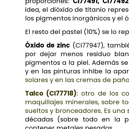
proporciones:
CI77491, CI77492
idea, el dióxido de titanio repr
los pigmentos inorgánicos y el óx
El resto del pastel (10%) se lo r
Óxido de zinc
(CI77947), tambié
por dejar menos residuo blanc
pigmentos a la piel. Además s
y en las pinturas inhibe la apa
solares y en las cremas de paña
Talco
(CI77718)
: otro de los 
maquillajes minerales, sobre t
sueltos y bronceadores. Es una
s
décadas (sobre todo en la p
contener metales pesados.