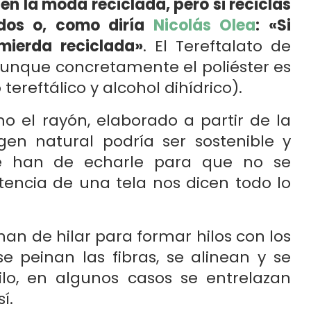
en la moda reciclada, pero si reciclas
lados o, como diría
Nicolás Olea
: «Si
 mierda reciclada»
. El Tereftalato de
 (aunque concretamente el poliéster es
ereftálico y alcohol dihídrico).
 el rayón, elaborado a partir de la
en natural podría ser sostenible y
ue han de echarle para que no se
encia de una tela nos dicen todo lo
 han de hilar para formar hilos con los
 se peinan las fibras, se alinean y se
lo, en algunos casos se entrelazan
í.