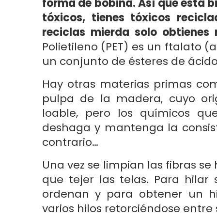
forma de bobina. Así que está bi
tóxicos, tienes tóxicos recic
reciclas mierda solo obtienes
Polietileno (PET) es un ftalato
un conjunto de ésteres de ácido t
Hay otras materias primas como
pulpa de la madera, cuyo orig
loable, pero los químicos q
deshaga y mantenga la consist
contrario…
Una vez se limpian las fibras se
que tejer las telas. Para hilar
ordenan y para obtener un hi
varios hilos retorciéndose entre s