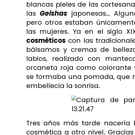
blancas pieles de las cortesan
las
Geishas
japonesas… Algunos
pero otros estaban únicamente
las mujeres. Ya en el siglo X
cosméticos
con las tradiciona
bálsamos y cremas de bellez
labios, realizado con mantec
orcaneta roja
como colorante y
se formaba una pomada, que no
embellecía la sonrisa.
Tres años más tarde nacería 
cosmética a otro nivel. Gracia