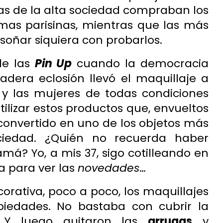
as de la alta sociedad compraban los
rmas parisinas, mientras que las más
oñar siquiera con probarlos.
de las
Pin Up
cuando la democracia
adera eclosión llevó el maquillaje a
 y las mujeres de todas condiciones
ilizar estos productos que, envueltos
convertido en uno de los objetos más
ciedad. ¿Quién no recuerda haber
á? Yo, a mis 37, sigo cotilleando en
a para ver las
novedades
…
orativa, poco a poco, los maquillajes
iedades. No bastaba con cubrir la
 Y luego quitaron las
arrugas
y