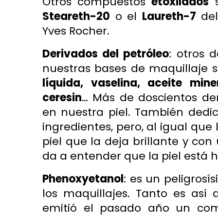
Otros compuestos
etoxilados
s
Steareth-20
o el
Laureth-7
del
Yves Rocher.
Derivados del petróleo
: otros 
nuestras bases de maquillaje 
líquida, vaselina, aceite miner
ceresin
… Más de doscientos de
en nuestra piel. También dedi
ingredientes, pero, al igual que
piel que la deja brillante y c
da a entender que la piel está h
Phenoxyetanol
: es un peligrosí
los maquillajes. Tanto es así 
emitió el pasado año un com