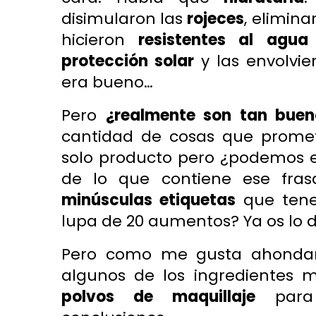
disimularon las
rojeces
, elimina
hicieron
resistentes al agua
protección solar
y las envolvie
era bueno…
Pero
¿realmente son tan bueno
cantidad de cosas que prome
solo producto pero ¿podemos es
de lo que contiene ese fras
minúsculas etiquetas
que tene
lupa de 20 aumentos? Ya os lo d
Pero como me gusta ahondar 
algunos de los ingredientes
polvos de maquillaje
para 