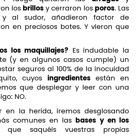
ron los
brillos
y cerraron los
poros
. Las
y al sudor, añadieron factor de
ron en preciosos botes. Y vieron que
s los maquillajes?
Es indudable la
te (y en algunos casos cumple) un
tar seguros al 100% de la inocuidad
quito, cuyos
ingredientes
están en
mos que desplegar y leer con una
igo: NO.
en la herida, iremos desglosando
 más comunes en las
bases y en los
que saquéis vuestras propias