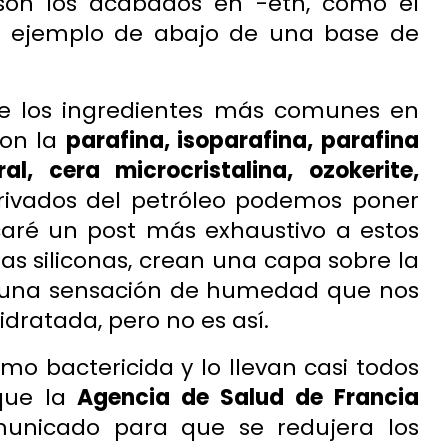
on los acabados en -eth, como el
 ejemplo de abajo de una base de
de los ingredientes más comunes en
son la
parafina, isoparafina, parafina
al, cera microcristalina, ozokerite,
rivados del petróleo podemos poner
caré un post más exhaustivo a estos
 las siliconas, crean una capa sobre la
on una sensación de humedad que nos
idratada, pero no es así.
simo bactericida y lo llevan casi todos
que la
Agencia de Salud de Francia
unicado para que se redujera los