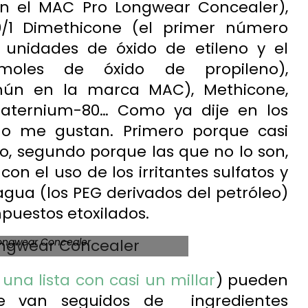
n el MAC Pro Longwear Concealer),
0/1 Dimethicone (el primer número
o unidades de
óxido de etileno
y el
les de óxido de propileno),
omún en la marca MAC), Methicone,
uaternium-80… Como ya dije en los
s no me gustan. Primero porque casi
o, segundo porque las que no lo son,
on el uso de los irritantes sulfatos y
agua (los PEG derivados del petróleo)
mpuestos
etoxilados
.
ongwear Concealer
 una lista con casi un millar
) pueden
ue van seguidos de ingredientes